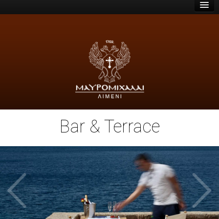
ΑΡΧΙΚΗ
Ο ΠΥΡΓΟΣ
ΤΑ ΔΩΜΑΤΙΑ
BAR & TERRACE
ΥΠΗΡΕΣΙΕΣ
Η ΜΑΝΗ
ΑΦΙΞΗ & ΧΑΡΤΕΣ
Bar & Terrace
ΤΙΜΕΣ & ΚΡΑΤΗΣΕΙΣ
ΕΠΙΚΟΙΝΩΝΙΑ
ΚΑΝΤΕ ΚΡΑΤΗΣΗ
ΕΛΛΗΝΙΚΆ
ENGLISH